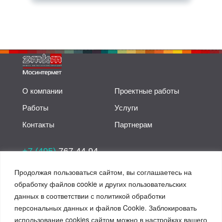
О компании
Проектные работы
Работы
Услуги
Контакты
Партнерам
+7 (495)
767 44 94
+7 (495)
773 90 60
Продолжая пользоваться сайтом, вы соглашаетесь на
обработку файлов cookie и других пользовательских
sale@zmkmsk.ru
данных в соответствии с политикой обработки
Пн-пт с 9-00 до 18-00
персональных данных и файлов Cookie. Заблокировать
использование cookies сайтом можно в настройках вашего
Политика конфиденциальности